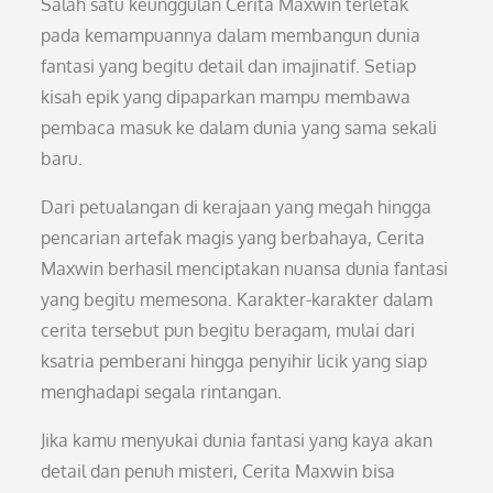
Salah satu keunggulan Cerita Maxwin terletak
pada kemampuannya dalam membangun dunia
fantasi yang begitu detail dan imajinatif. Setiap
kisah epik yang dipaparkan mampu membawa
pembaca masuk ke dalam dunia yang sama sekali
baru.
Dari petualangan di kerajaan yang megah hingga
pencarian artefak magis yang berbahaya, Cerita
Maxwin berhasil menciptakan nuansa dunia fantasi
yang begitu memesona. Karakter-karakter dalam
cerita tersebut pun begitu beragam, mulai dari
ksatria pemberani hingga penyihir licik yang siap
menghadapi segala rintangan.
Jika kamu menyukai dunia fantasi yang kaya akan
detail dan penuh misteri, Cerita Maxwin bisa