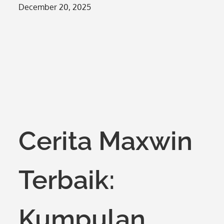
Posted
December 20, 2025
on
Cerita Maxwin
Terbaik:
Kumpulan