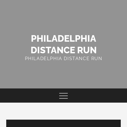
Skip
to
content
PHILADELPHIA
DISTANCE RUN
PHILADELPHIA DISTANCE RUN