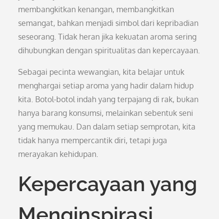
membangkitkan kenangan, membangkitkan
semangat, bahkan menjadi simbol dari kepribadian
seseorang. Tidak heran jika kekuatan aroma sering
dihubungkan dengan spiritualitas dan kepercayaan.
Sebagai pecinta wewangian, kita belajar untuk
menghargai setiap aroma yang hadir dalam hidup
kita. Botol-botol indah yang terpajang di rak, bukan
hanya barang konsumsi, melainkan sebentuk seni
yang memukau. Dan dalam setiap semprotan, kita
tidak hanya mempercantik diri, tetapi juga
merayakan kehidupan.
Kepercayaan yang
Menginspirasi