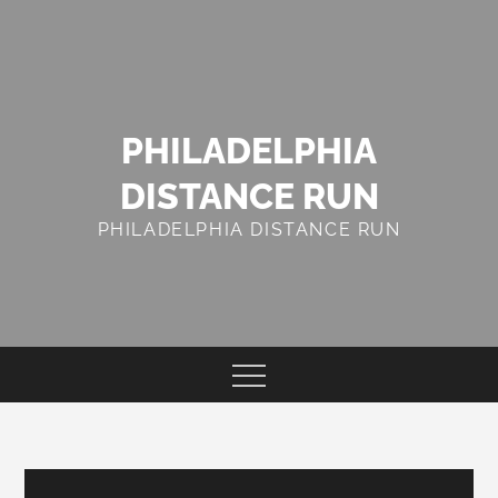
Skip
to
content
PHILADELPHIA
DISTANCE RUN
PHILADELPHIA DISTANCE RUN