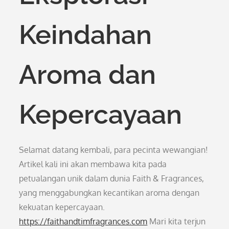
Keindahan
Aroma dan
Kepercayaan
Selamat datang kembali, para pecinta wewangian!
Artikel kali ini akan membawa kita pada
petualangan unik dalam dunia Faith & Fragrances,
yang menggabungkan kecantikan aroma dengan
kekuatan kepercayaan.
https://faithandtimfragrances.com
Mari kita terjun