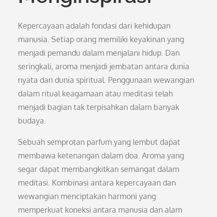
Kepercayaan adalah fondasi dari kehidupan
manusia. Setiap orang memiliki keyakinan yang
menjadi pemandu dalam menjalani hidup. Dan
seringkali, aroma menjadi jembatan antara dunia
nyata dan dunia spiritual. Penggunaan wewangian
dalam ritual keagamaan atau meditasi telah
menjadi bagian tak terpisahkan dalam banyak
budaya.
Sebuah semprotan parfum yang lembut dapat
membawa ketenangan dalam doa. Aroma yang
segar dapat membangkitkan semangat dalam
meditasi. Kombinasi antara kepercayaan dan
wewangian menciptakan harmoni yang
memperkuat koneksi antara manusia dan alam