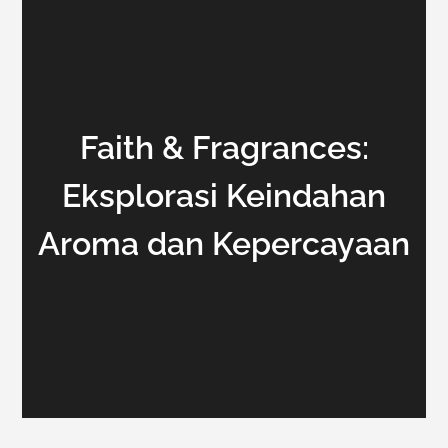
Faith & Fragrances:
Eksplorasi Keindahan
Aroma dan Kepercayaan