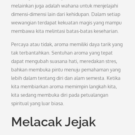
melainkan juga adalah wahana untuk menjelajahi
dimensi-dimensi lain dari kehidupan. Dalam setiap
wewangian terdapat kekuatan magis yang mampu
membawa kita melintasi batas-batas keseharian.
Percaya atau tidak, aroma memiliki daya tarik yang
tak terbantahkan. Sentuhan aroma yang tepat
dapat mengubah suasana hati, meredakan stres,
bahkan membuka pintu menuju pemahaman yang
lebih dalam tentang diri dan alam semesta. Ketika
kita membiarkan aroma memimpin langkah kita,
kita sedang membuka diri pada petualangan
spiritual yang luar biasa.
Melacak Jejak