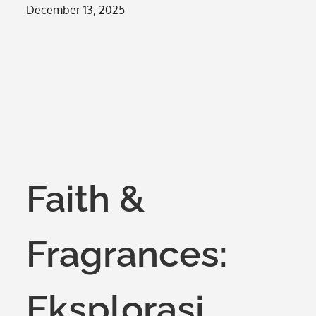
Posted
December 13, 2025
on
Faith &
Fragrances:
Eksplorasi