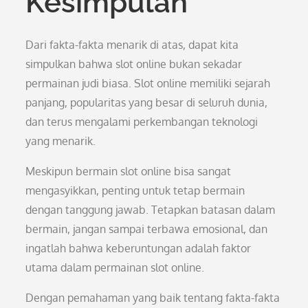
Kesimpulan
Dari fakta-fakta menarik di atas, dapat kita
simpulkan bahwa slot online bukan sekadar
permainan judi biasa. Slot online memiliki sejarah
panjang, popularitas yang besar di seluruh dunia,
dan terus mengalami perkembangan teknologi
yang menarik.
Meskipun bermain slot online bisa sangat
mengasyikkan, penting untuk tetap bermain
dengan tanggung jawab. Tetapkan batasan dalam
bermain, jangan sampai terbawa emosional, dan
ingatlah bahwa keberuntungan adalah faktor
utama dalam permainan slot online.
Dengan pemahaman yang baik tentang fakta-fakta