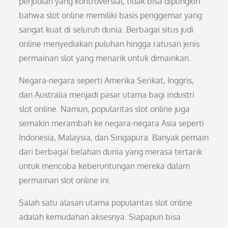
perjudian yang kontroversial, tidak bisa dipungkiri
bahwa slot online memiliki basis penggemar yang
sangat kuat di seluruh dunia. Berbagai situs judi
online menyediakan puluhan hingga ratusan jenis
permainan slot yang menarik untuk dimainkan.
Negara-negara seperti Amerika Serikat, Inggris,
dan Australia menjadi pasar utama bagi industri
slot online. Namun, popularitas slot online juga
semakin merambah ke negara-negara Asia seperti
Indonesia, Malaysia, dan Singapura. Banyak pemain
dari berbagai belahan dunia yang merasa tertarik
untuk mencoba keberuntungan mereka dalam
permainan slot online ini.
Salah satu alasan utama popularitas slot online
adalah kemudahan aksesnya. Siapapun bisa