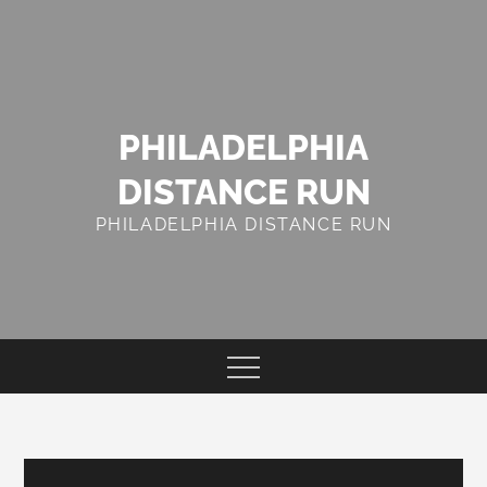
Skip
to
content
PHILADELPHIA
DISTANCE RUN
PHILADELPHIA DISTANCE RUN