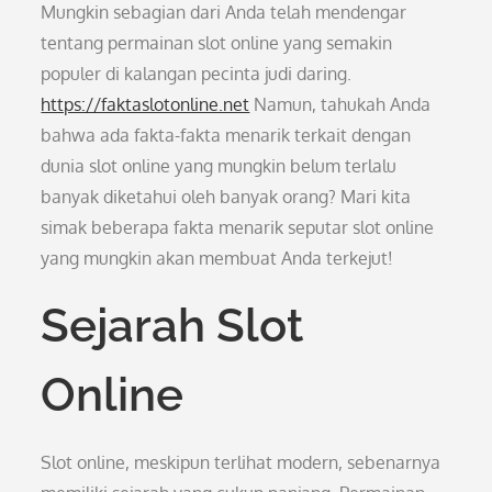
Mungkin sebagian dari Anda telah mendengar
tentang permainan slot online yang semakin
populer di kalangan pecinta judi daring.
https://faktaslotonline.net
Namun, tahukah Anda
bahwa ada fakta-fakta menarik terkait dengan
dunia slot online yang mungkin belum terlalu
banyak diketahui oleh banyak orang? Mari kita
simak beberapa fakta menarik seputar slot online
yang mungkin akan membuat Anda terkejut!
Sejarah Slot
Online
Slot online, meskipun terlihat modern, sebenarnya