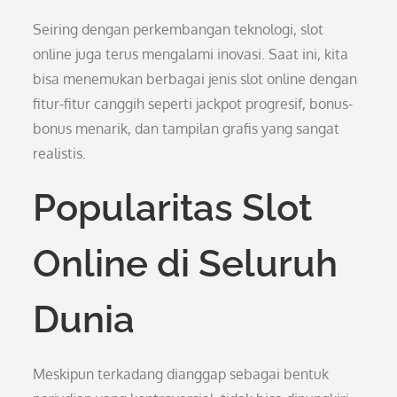
Seiring dengan perkembangan teknologi, slot
online juga terus mengalami inovasi. Saat ini, kita
bisa menemukan berbagai jenis slot online dengan
fitur-fitur canggih seperti jackpot progresif, bonus-
bonus menarik, dan tampilan grafis yang sangat
realistis.
Popularitas Slot
Online di Seluruh
Dunia
Meskipun terkadang dianggap sebagai bentuk