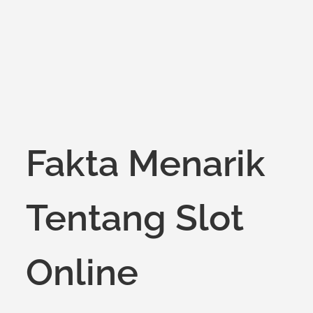
Fakta Menarik
Tentang Slot
Online