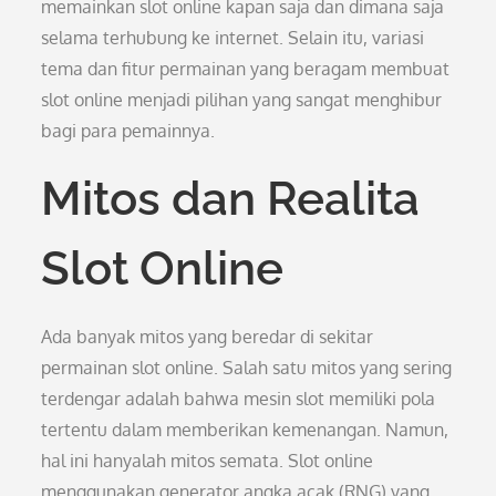
memainkan slot online kapan saja dan dimana saja
selama terhubung ke internet. Selain itu, variasi
tema dan fitur permainan yang beragam membuat
slot online menjadi pilihan yang sangat menghibur
bagi para pemainnya.
Mitos dan Realita
Slot Online
Ada banyak mitos yang beredar di sekitar
permainan slot online. Salah satu mitos yang sering
terdengar adalah bahwa mesin slot memiliki pola
tertentu dalam memberikan kemenangan. Namun,
hal ini hanyalah mitos semata. Slot online
menggunakan generator angka acak (RNG) yang