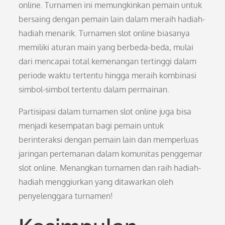
online. Turnamen ini memungkinkan pemain untuk
bersaing dengan pemain lain dalam meraih hadiah-
hadiah menarik. Turnamen slot online biasanya
memiliki aturan main yang berbeda-beda, mulai
dari mencapai total kemenangan tertinggi dalam
periode waktu tertentu hingga meraih kombinasi
simbol-simbol tertentu dalam permainan.
Partisipasi dalam turnamen slot online juga bisa
menjadi kesempatan bagi pemain untuk
berinteraksi dengan pemain lain dan memperluas
jaringan pertemanan dalam komunitas penggemar
slot online. Menangkan turnamen dan raih hadiah-
hadiah menggiurkan yang ditawarkan oleh
penyelenggara turnamen!