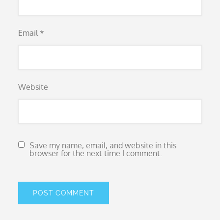
Email
*
Website
Save my name, email, and website in this
browser for the next time I comment.