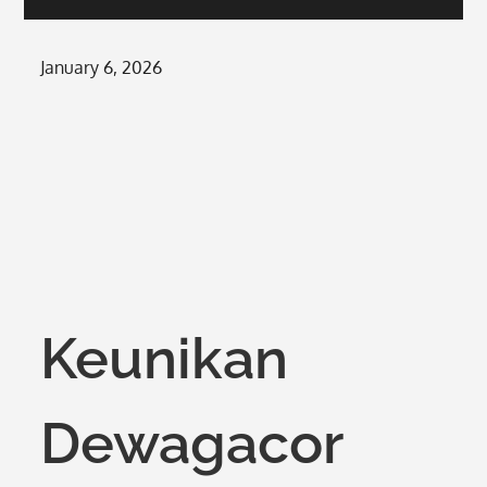
Posted
January 6, 2026
on
Keunikan
Dewagacor