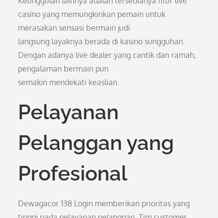
Keunggulan lainnya adalah tersedianya fitur live
casino yang memungkinkan pemain untuk
merasakan sensasi bermain judi
langsung layaknya berada di kasino sungguhan.
Dengan adanya live dealer yang cantik dan ramah,
pengalaman bermain pun
semakin mendekati keaslian.
Pelayanan
Pelanggan yang
Profesional
Dewagacor 138 Login memberikan prioritas yang
tinggi pada pelayanan pelanggan. Tim customer