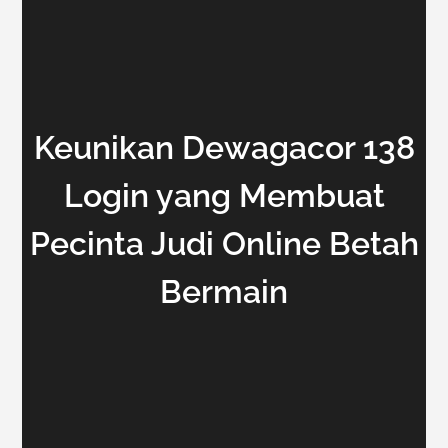
Keunikan Dewagacor 138
Login yang Membuat
Pecinta Judi Online Betah
Bermain