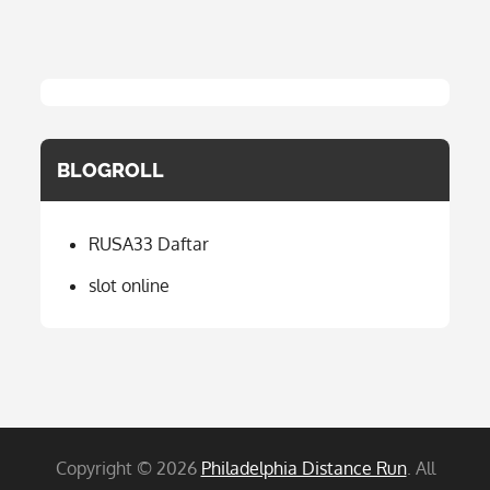
BLOGROLL
RUSA33 Daftar
slot online
Copyright © 2026
Philadelphia Distance Run
. All