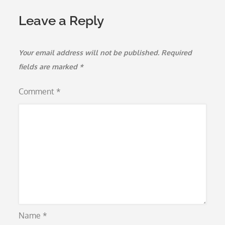
Leave a Reply
Your email address will not be published.
Required
fields are marked
*
Comment
*
Name
*