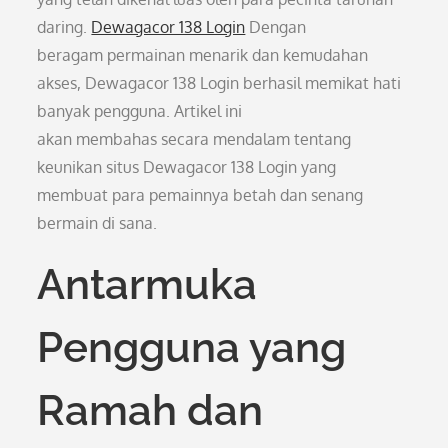
daring.
Dewagacor 138 Login
Dengan
beragam permainan menarik dan kemudahan
akses, Dewagacor 138 Login berhasil memikat hati
banyak pengguna. Artikel ini
akan membahas secara mendalam tentang
keunikan situs Dewagacor 138 Login yang
membuat para pemainnya betah dan senang
bermain di sana.
Antarmuka
Pengguna yang
Ramah dan