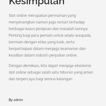
Kesimpulan
Slot online merupakan permainan yang
menyenangkan namun juga rentan terhadap
berbagai kasus penipuan dan masalah lainnya.
Penting bagi para pemain untuk selalu waspada,
bermain dengan etika yang baik, serta
berpartisipasi dalam menjaga keamanan dan
keadilan dalam industri perjudian online.
Dengan demikian, kita dapat menjaga eksistensi
slot online sebagai salah satu hiburan yang aman
dan terpercaya bagi semua kalangan.
By
admin