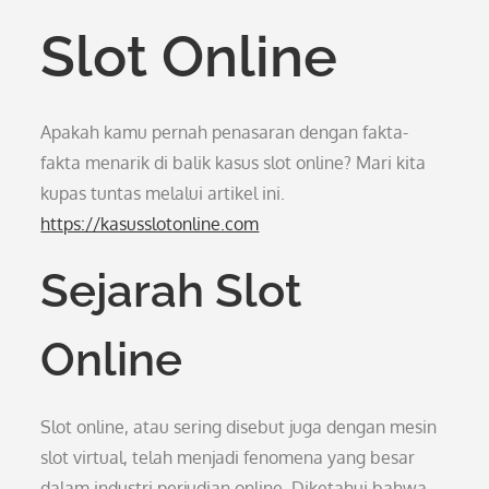
Slot Online
Apakah kamu pernah penasaran dengan fakta-
fakta menarik di balik kasus slot online? Mari kita
kupas tuntas melalui artikel ini.
https://kasusslotonline.com
Sejarah Slot
Online
Slot online, atau sering disebut juga dengan mesin
slot virtual, telah menjadi fenomena yang besar
dalam industri perjudian online. Diketahui bahwa