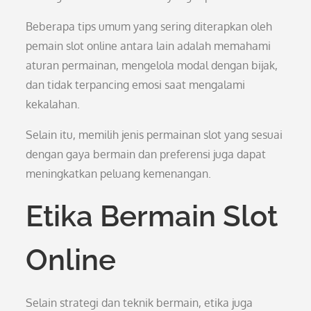
Beberapa tips umum yang sering diterapkan oleh
pemain slot online antara lain adalah memahami
aturan permainan, mengelola modal dengan bijak,
dan tidak terpancing emosi saat mengalami
kekalahan.
Selain itu, memilih jenis permainan slot yang sesuai
dengan gaya bermain dan preferensi juga dapat
meningkatkan peluang kemenangan.
Etika Bermain Slot
Online
Selain strategi dan teknik bermain, etika juga