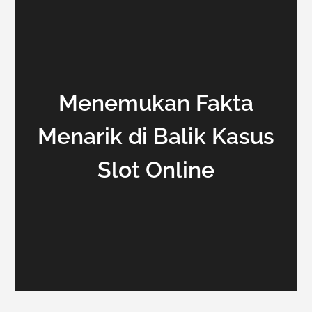
Menemukan Fakta
Menarik di Balik Kasus
Slot Online