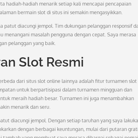
ta hadiah-hadiah menarik setiap kali mencapai pencapaian
laman bermain slot di situs ini semakin mengasyikkan.
ga patut diacungi jempol. Tim dukungan pelanggan responsif d
u menangani masalah pengguna dengan cepat. Saya merasa
gan pelanggan yang baik.
ran Slot Resmi
eda dari situs slot online lainnya adalah fitur turnamen slot
empatan untuk berpartisipasi dalam turnamen mingguan dan
untuk meraih hadiah besar. Turnamen ini juga menambahkan
kin menarik dan seru.
 patut diacungi jempol. Dengan setiap taruhan yang saya lakuka
ukarkan dengan berbagai keuntungan, mulai dari putaran grat
ilai tambah yang membuat saya merasa dihargai sebagai pema