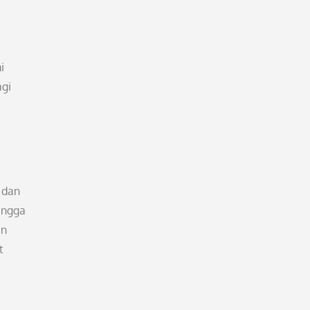
i
agi
 dan
ingga
an
t