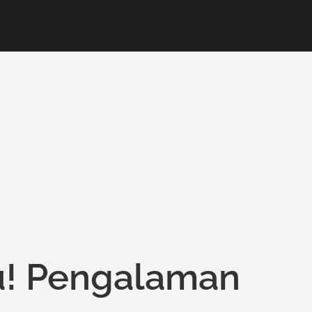
u! Pengalaman