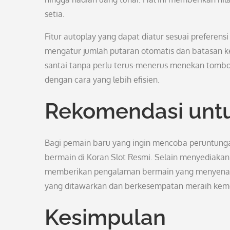
setia.
Fitur autoplay yang dapat diatur sesuai preferens
mengatur jumlah putaran otomatis dan batasan k
santai tanpa perlu terus-menerus menekan tombol
dengan cara yang lebih efisien.
Rekomendasi unt
Bagi pemain baru yang ingin mencoba peruntunga
bermain di Koran Slot Resmi. Selain menyediakan b
memberikan pengalaman bermain yang menyenangk
yang ditawarkan dan berkesempatan meraih kem
Kesimpulan