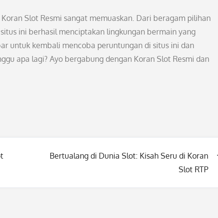
 Koran Slot Resmi sangat memuaskan. Dari beragam pilihan
 situs ini berhasil menciptakan lingkungan bermain yang
r untuk kembali mencoba peruntungan di situs ini dan
unggu apa lagi? Ayo bergabung dengan Koran Slot Resmi dan
t
Bertualang di Dunia Slot: Kisah Seru di Koran
Slot RTP