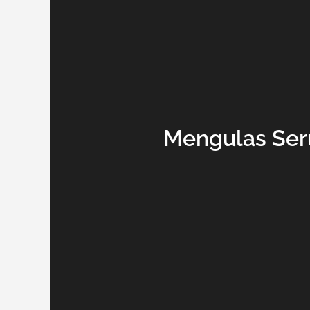
Mengulas Ser