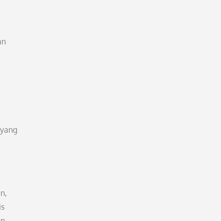
an
 yang
n,
is
in