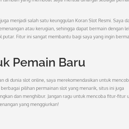
i juga menjadi salah satu keunggulan Koran Slot Resmi. Saya d
emenangan atau kerugian, sehingga dapat bermain dengan le
 putar. Fitur ini sangat membantu bagi saya yang ingin berma
uk Pemain Baru
n di dunia slot online, saya merekomendasikan untuk menco
erbagai pilihan permainan slot yang menarik, situs ini juga
an dan menghibur. Jangan ragu untuk mencoba fitur-fitur u
enangan yang menggiurkan!