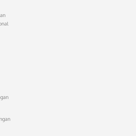
dan
onal
ngan
engan