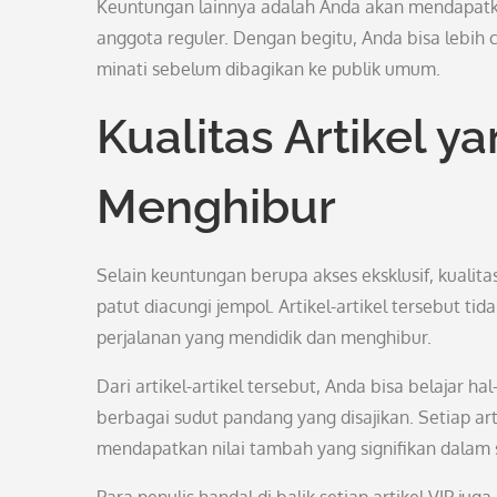
Keuntungan lainnya adalah Anda akan mendapatkan
anggota reguler. Dengan begitu, Anda bisa lebih
minati sebelum dibagikan ke publik umum.
Kualitas Artikel 
Menghibur
Selain keuntungan berupa akses eksklusif, kualitas
patut diacungi jempol. Artikel-artikel tersebut
perjalanan yang mendidik dan menghibur.
Dari artikel-artikel tersebut, Anda bisa belajar hal
berbagai sudut pandang yang disajikan. Setiap ar
mendapatkan nilai tambah yang signifikan dalam s