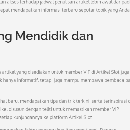
 akses terhadap jadwal penulisan artikel lebih awal daripad
 cepat mendapatkan informasi terbaru seputar topik yang Anda
yang Mendidik dan
 artikel yang disediakan untuk member VIP di Artikel Slot juga
 tidak hanya informatif, tetapi juga mampu membawa pembaca p
-hal baru, mendapatkan tips dan trik terkini, serta terinspirasi 
tikel disusun dengan teliti untuk memastikan member VIP
etiap kunjungannya ke platform Artikel Slot.