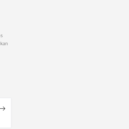
as
akan