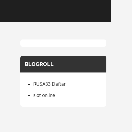
BLOGROLL
RUSA33 Daftar
slot online