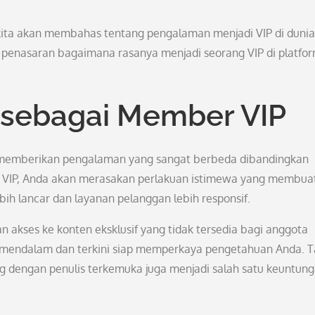
 kita akan membahas tentang pengalaman menjadi VIP di dunia
penasaran bagaimana rasanya menjadi seorang VIP di platfo
 sebagai Member VIP
lot memberikan pengalaman yang sangat berbeda dibandingkan
i VIP, Anda akan merasakan perlakuan istimewa yang membua
bih lancar dan layanan pelanggan lebih responsif.
akses ke konten eksklusif yang tidak tersedia bagi anggota
si mendalam dan terkini siap memperkaya pengetahuan Anda. T
ng dengan penulis terkemuka juga menjadi salah satu keuntun