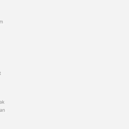
rm
t
ak
gan