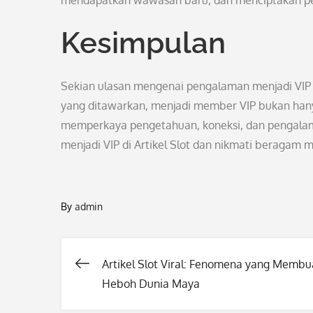
mendapatkan wawasan baru, dan menciptakan pel
Kesimpulan
Sekian ulasan mengenai pengalaman menjadi VIP di
yang ditawarkan, menjadi member VIP bukan hany
memperkaya pengetahuan, koneksi, dan pengalam
menjadi VIP di Artikel Slot dan nikmati beragam 
By
admin
Artikel Slot Viral: Fenomena yang Membu
Post
Heboh Dunia Maya