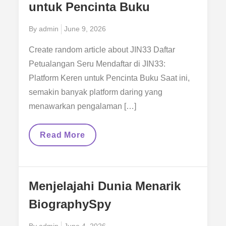
untuk Pencinta Buku
Posted
By
admin
June 9, 2026
on
Create random article about JIN33 Daftar
Petualangan Seru Mendaftar di JIN33:
Platform Keren untuk Pencinta Buku Saat ini,
semakin banyak platform daring yang
menawarkan pengalaman […]
Petualangan
Read More
Seru
Mendaftar
Di
JIN33:
Platform
Menjelajahi Dunia Menarik
Keren
Untuk
BiographySpy
Pencinta
Buku
Posted