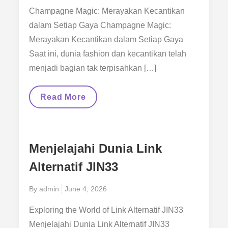
on
Champagne Magic: Merayakan Kecantikan
dalam Setiap Gaya Champagne Magic:
Merayakan Kecantikan dalam Setiap Gaya
Saat ini, dunia fashion dan kecantikan telah
menjadi bagian tak terpisahkan […]
Champagne
Read More
Magic:
Merayakan
Kecantikan
Dalam
Setiap
Menjelajahi Dunia Link
Gaya
Alternatif JIN33
Posted
By
admin
June 4, 2026
on
Exploring the World of Link Alternatif JIN33
Menjelajahi Dunia Link Alternatif JIN33