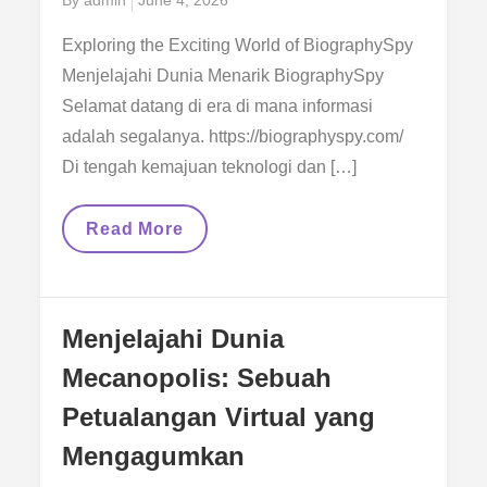
By
admin
June 4, 2026
on
Exploring the Exciting World of BiographySpy
Menjelajahi Dunia Menarik BiographySpy
Selamat datang di era di mana informasi
adalah segalanya. https://biographyspy.com/
Di tengah kemajuan teknologi dan […]
Menjelajahi
Read More
Dunia
Menarik
BiographySpy
Menjelajahi Dunia
Mecanopolis: Sebuah
Petualangan Virtual yang
Mengagumkan