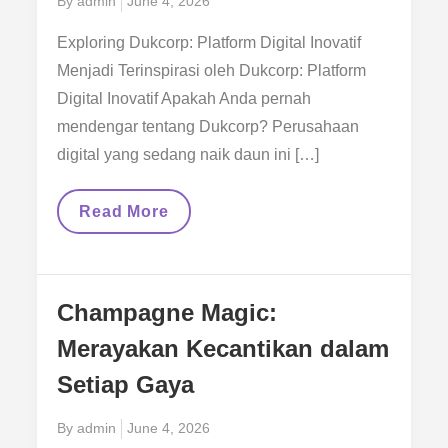
Posted
By
admin
June 4, 2026
on
Exploring Dukcorp: Platform Digital Inovatif
Menjadi Terinspirasi oleh Dukcorp: Platform
Digital Inovatif Apakah Anda pernah
mendengar tentang Dukcorp? Perusahaan
digital yang sedang naik daun ini […]
Menjadi
Read More
Terinspirasi
Oleh
Dukcorp:
Platform
Digital
Champagne Magic:
Inovatif
Merayakan Kecantikan dalam
Setiap Gaya
Posted
By
admin
June 4, 2026