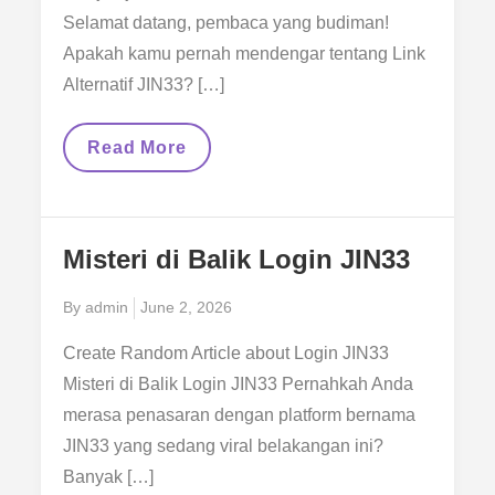
Selamat datang, pembaca yang budiman!
Apakah kamu pernah mendengar tentang Link
Alternatif JIN33? […]
Menjelajahi
Read More
Dunia
Link
Alternatif
JIN33
Misteri di Balik Login JIN33
Posted
By
admin
June 2, 2026
on
Create Random Article about Login JIN33
Misteri di Balik Login JIN33 Pernahkah Anda
merasa penasaran dengan platform bernama
JIN33 yang sedang viral belakangan ini?
Banyak […]