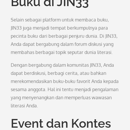
Buku di JIN33
Selain sebagai platform untuk membaca buku,
JIN33 juga menjadi tempat berkumpulnya para
pecinta buku dari berbagai penjuru dunia. Di JIN33,
Anda dapat bergabung dalam forum diskusi yang
membahas berbagai topik seputar dunia literasi.
Dengan bergabung dalam komunitas JIN33, Anda
dapat berdiskusi, berbagi cerita, atau bahkan
merekomendasikan buku-buku favorit Anda kepada
sesama anggota. Hal ini tentu menjadi pengalaman
yang menyenangkan dan memperluas wawasan
literasi Anda.
Event dan Kontes