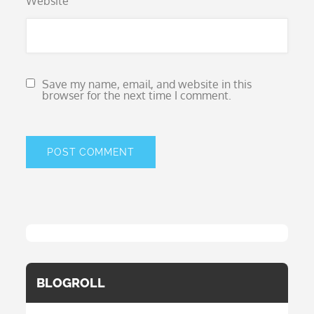
Website
Save my name, email, and website in this
browser for the next time I comment.
BLOGROLL