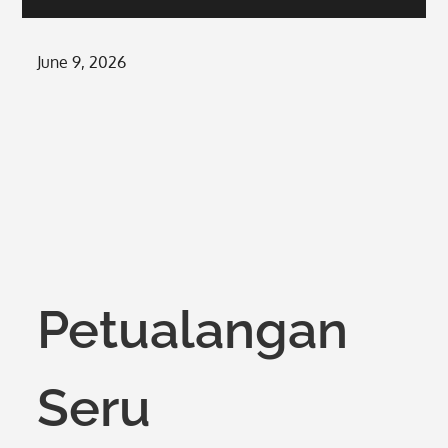
Posted
June 9, 2026
on
Petualangan
Seru