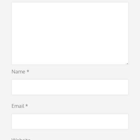
Name
*
Email
*