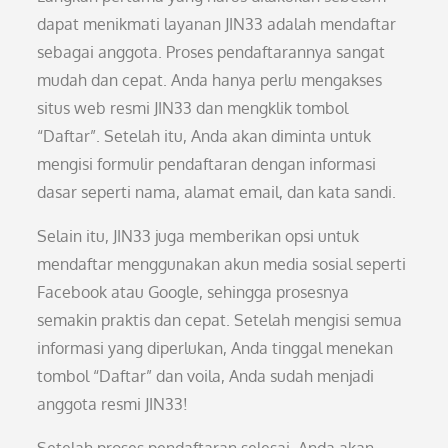
dapat menikmati layanan JIN33 adalah mendaftar
sebagai anggota. Proses pendaftarannya sangat
mudah dan cepat. Anda hanya perlu mengakses
situs web resmi JIN33 dan mengklik tombol
“Daftar”. Setelah itu, Anda akan diminta untuk
mengisi formulir pendaftaran dengan informasi
dasar seperti nama, alamat email, dan kata sandi.
Selain itu, JIN33 juga memberikan opsi untuk
mendaftar menggunakan akun media sosial seperti
Facebook atau Google, sehingga prosesnya
semakin praktis dan cepat. Setelah mengisi semua
informasi yang diperlukan, Anda tinggal menekan
tombol “Daftar” dan voila, Anda sudah menjadi
anggota resmi JIN33!