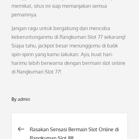
memikat, situs ini siap memanjakan semua
pemainnya.
Jangan ragu untuk bergabung dan mencoba
keberuntunganmu di Rangkuman Slot 77 sekarang!
Siapa tahu, jackpot besar menunggumu di balik
spin-spinn yang kamu lakukan. Ayo, buat hari-
harimu lebih berwarna dengan bermain slot online
di Rangkuman Slot 77!
By
admin
Post
Rasakan Sensasi Bermain Slot Online di
Rangkuman Slot 88