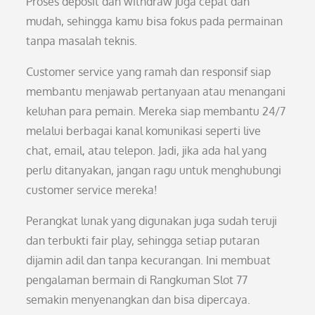
Proses deposit dan withdraw juga cepat dan
mudah, sehingga kamu bisa fokus pada permainan
tanpa masalah teknis.
Customer service yang ramah dan responsif siap
membantu menjawab pertanyaan atau menangani
keluhan para pemain. Mereka siap membantu 24/7
melalui berbagai kanal komunikasi seperti live
chat, email, atau telepon. Jadi, jika ada hal yang
perlu ditanyakan, jangan ragu untuk menghubungi
customer service mereka!
Perangkat lunak yang digunakan juga sudah teruji
dan terbukti fair play, sehingga setiap putaran
dijamin adil dan tanpa kecurangan. Ini membuat
pengalaman bermain di Rangkuman Slot 77
semakin menyenangkan dan bisa dipercaya.