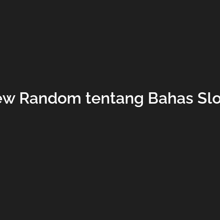
ew Random tentang Bahas Slo