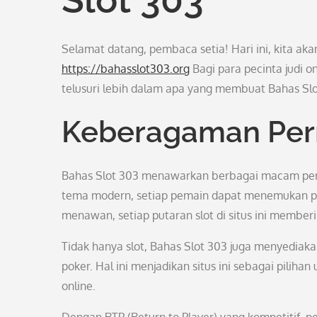
Selamat datang, pembaca setia! Hari ini, kita aka
https://bahasslot303.org
Bagi para pecinta judi on
telusuri lebih dalam apa yang membuat Bahas Slot
Keberagaman Per
Bahas Slot 303 menawarkan berbagai macam perm
tema modern, setiap pemain dapat menemukan per
menawan, setiap putaran slot di situs ini membe
Tidak hanya slot, Bahas Slot 303 juga menyediakan
poker. Hal ini menjadikan situs ini sebagai pilih
online.