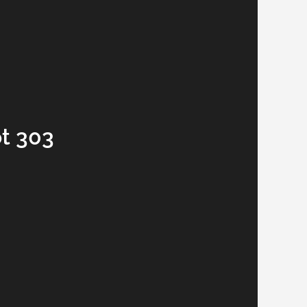
t 303