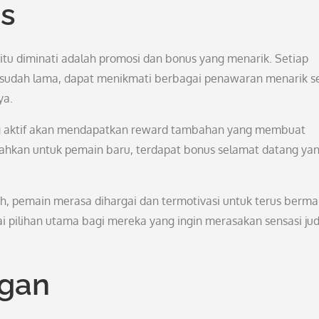
s
tu diminati adalah promosi dan bonus yang menarik. Setiap
sudah lama, dapat menikmati berbagai penawaran menarik se
ya.
ng aktif akan mendapatkan reward tambahan yang membuat
hkan untuk pemain baru, terdapat bonus selamat datang ya
 pemain merasa dihargai dan termotivasi untuk terus bermai
gai pilihan utama bagi mereka yang ingin merasakan sensasi jud
ggan