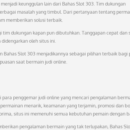
menjadi keunggulan lain dari Bahas Slot 303. Tim dukungan
erbagai masalah yang timbul. Dari pertanyaan tentang perma
alam memberikan solusi terbaik.
 tim dukungan kapan pun dibutuhkan. Tanggapan cepat dan s
idengarkan oleh situs ini.
 Bahas Slot 303 menjadikannya sebagai pilihan terbaik bagi 
san saat bermain judi online.
gi para penggemar judi online yang mencari pengalaman berm
permainan menarik, keamanan yang terjamin, promosi dan b
prima, situs ini memenuhi semua kebutuhan pemain dengan ba
memberikan pengalaman bermain yang tak terlupakan, Bahas Slo