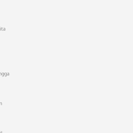
ita
ingga
n
i