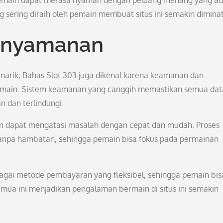
 pemain dapat merasa nyaman dengan peluang menang yang ad
sering diraih oleh pemain membuat situs ini semakin diminat
enyamanan
arik, Bahas Slot 303 juga dikenal karena keamanan dan
main. Sistem keamanan yang canggih memastikan semua dat
n dan terlindungi.
in dapat mengatasi masalah dengan cepat dan mudah. Proses
 tanpa hambatan, sehingga pemain bisa fokus pada permainan
bagai metode pembayaran yang fleksibel, sehingga pemain bis
mua ini menjadikan pengalaman bermain di situs ini semakin