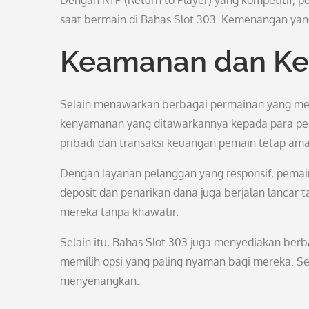
Dengan RTP (Return to Player) yang kompetitif,
saat bermain di Bahas Slot 303. Kemenangan yang 
Keamanan dan K
Selain menawarkan berbagai permainan yang men
kenyamanan yang ditawarkannya kepada para pe
pribadi dan transaksi keuangan pemain tetap ama
Dengan layanan pelanggan yang responsif, pema
deposit dan penarikan dana juga berjalan lancar
mereka tanpa khawatir.
Selain itu, Bahas Slot 303 juga menyediakan ber
memilih opsi yang paling nyaman bagi mereka. Se
menyenangkan.