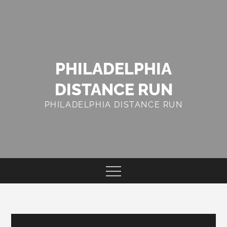
Skip
to
content
PHILADELPHIA
DISTANCE RUN
PHILADELPHIA DISTANCE RUN