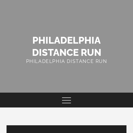
Skip
to
content
PHILADELPHIA
DISTANCE RUN
PHILADELPHIA DISTANCE RUN