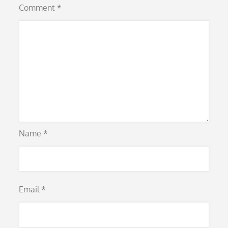
Comment
*
Name
*
Email
*