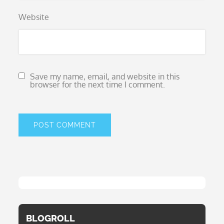
Website
Save my name, email, and website in this
browser for the next time I comment.
BLOGROLL