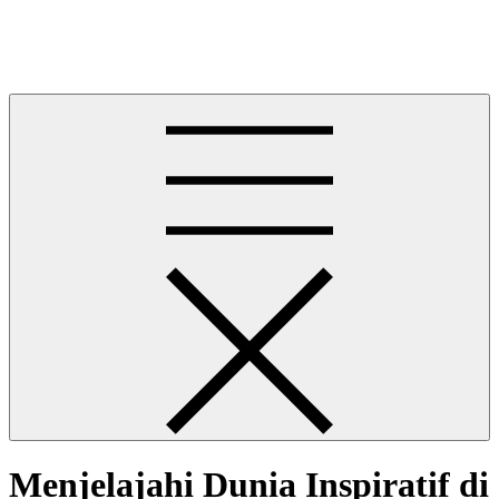
Skip
Philadelphia Distance Run
to
Philadelphia Distance Run
content
Menjelajahi Dunia Inspiratif di